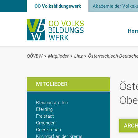
OÖ Volksbildungswerk
Akademie der Volksku
Ho
OÖVBW
>
Mitglieder
>
Linz
>
Österreichisch-Deutsche
Öst
MITGLIEDER
Obe
Braunau am Inn
Eferding
Freistadt
Gmunden
ARCH
Grieskirchen
Kirchdorf an der Krems