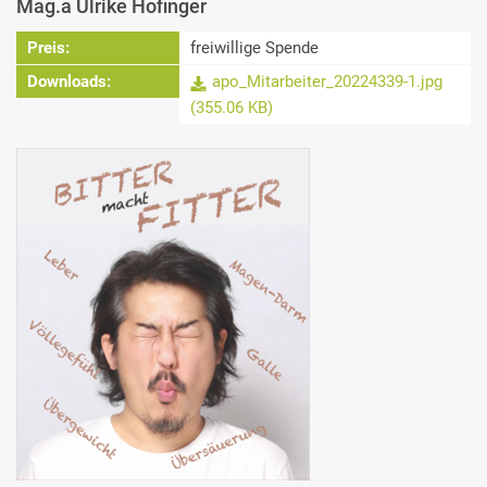
Mag.a Ulrike Hofinger
Preis:
freiwillige Spende
Downloads:
apo_Mitarbeiter_20224339-1.jpg
(355.06 KB)