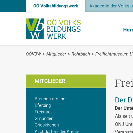
OÖ Volksbildungswerk
Akademie der Volksku
Ho
OÖVBW
>
Mitglieder
>
Rohrbach
>
Freilichtmuseum U
Fre
MITGLIEDER
Der D
Braunau am Inn
Eferding
Der Unte
Freistadt
Als seit
Gmunden
ÖNJ Unte
Grieskirchen
Kirchdorf an der Krems
Veransta