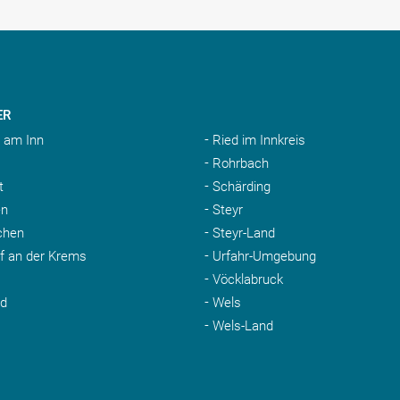
ER
 am Inn
Ried im Innkreis
Rohrbach
t
Schärding
n
Steyr
chen
Steyr-Land
rf an der Krems
Urfahr-Umgebung
Vöcklabruck
nd
Wels
Wels-Land