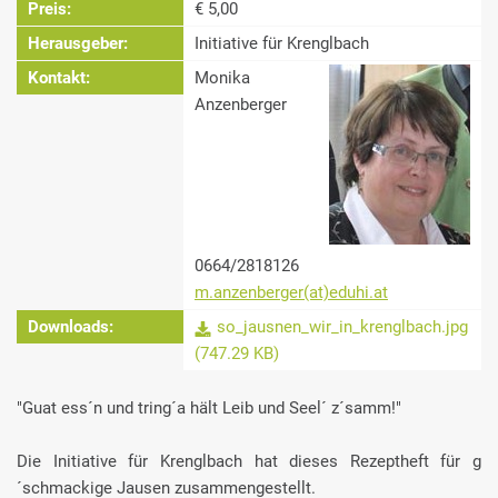
Preis:
€ 5,00
Herausgeber:
Initiative für Krenglbach
Kontakt:
Monika
Anzenberger
0664/2818126
m.anzenberger(at)eduhi.at
Downloads:
so_jausnen_wir_in_krenglbach.jpg
(747.29 KB)
"Guat ess´n und tring´a hält Leib und Seel´ z´samm!"
Die Initiative für Krenglbach hat dieses Rezeptheft für g
´schmackige Jausen zusammengestellt.