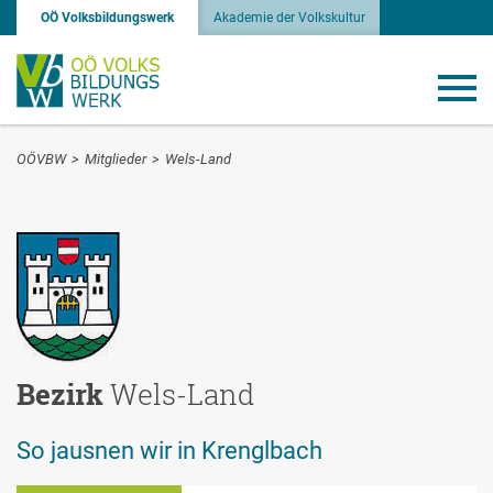
OÖ Volksbildungswerk
Akademie der Volkskultur
OÖVBW
>
Mitglieder
>
Wels-Land
Bezirk
Wels-Land
So jausnen wir in Krenglbach