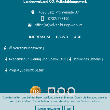
Landesverband OÖ. Volksbildungswerk
4020 Linz, Promenade 37
0732/773190
office(at)volksbildungswerk.at
IMPRESSUM
DSGVO
AGB
|
OÖ Volksbildungswerk
|
|
Akademie für Bildung und Volkskultur
Schule des Sehens
Projekt „VolksCOOLtur“
Cookies helfen uns bei der Bereitstellung unserer Dienste. Durch die Nutzung unserer
Webseite erklären Sie sich damit einverstanden, dass wir Cookies setzen.
MEHR ERFAHREN
OK