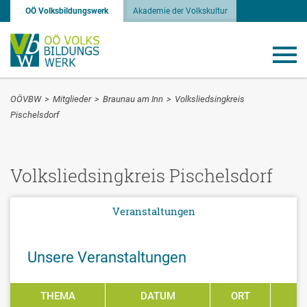
OÖ Volksbildungswerk
Akademie der Volkskultur
OÖVBW
>
Mitglieder
>
Braunau am Inn
>
Volksliedsingkreis
Pischelsdorf
Volksliedsingkreis Pischelsdorf
Veranstaltungen
Unsere Veranstaltungen
THEMA
DATUM
ORT
P