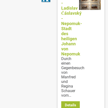
-
Ladislav
Čáslavský
-
Nepomuk-
Stadt
des
heiligen
Johann
von
Nepomuk
Durch
einen
Gegenbesuch
von
Manfred
und
Regina
Schauer
vom…
Details