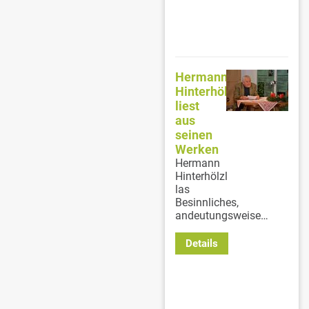
Hermann
Hinterhölzl
liest
aus
seinen
Werken
Hermann
Hinterhölzl
las
Besinnliches,
andeutungsweise…
Details