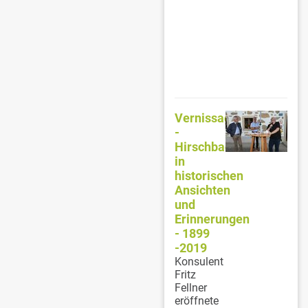
Vernissage
-
Hirschbach
in
historischen
Ansichten
und
Erinnerungen
- 1899
-2019
Konsulent
Fritz
Fellner
eröffnete