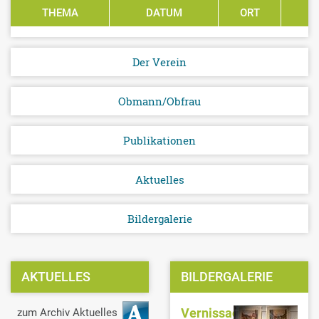
THEMA
DATUM
ORT
P
Der Verein
Obmann/Obfrau
Publikationen
Aktuelles
Bildergalerie
AKTUELLES
BILDERGALERIE
Vernissage
zum Archiv Aktuelles