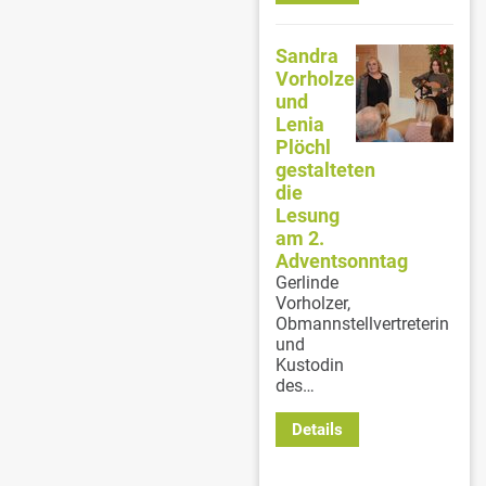
Sandra
Vorholzer
und
Lenia
Plöchl
gestalteten
die
Lesung
am 2.
Adventsonntag
Gerlinde
Vorholzer,
Obmannstellvertreterin
und
Kustodin
des…
Details