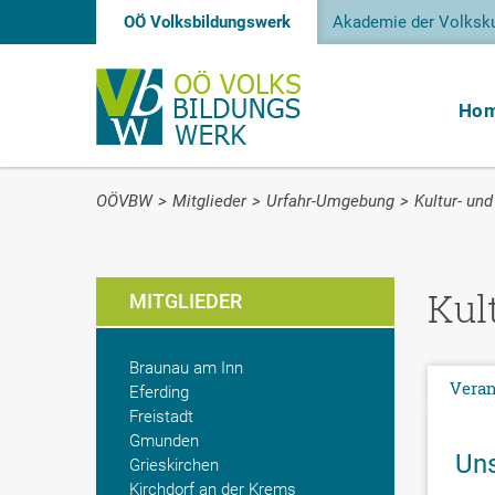
OÖ Volksbildungswerk
Akademie der Volksku
Ho
OÖVBW
>
Mitglieder
>
Urfahr-Umgebung
>
Kultur- un
Kul
MITGLIEDER
Braunau am Inn
Veran
Eferding
Freistadt
Gmunden
Uns
Grieskirchen
Kirchdorf an der Krems