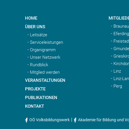
HOME
MITGLIED
Braunau
ÜBER UNS
Eferding
Leitsätze
Freistad
Serviceleistungen
Gmunde
Organigramm
Grieskir
Unser Netzwerk
Kirchdo
Rundblick
Linz
Mitglied werden
Linz-La
VERANSTALTUNGEN
Perg
PROJEKTE
PUBLIKATIONEN
KONTAKT
|
OÖ Volksbildungswerk
Akademie für Bildung und Vo