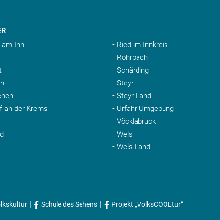
ER
 am Inn
Ried im Innkreis
Rohrbach
t
Schärding
n
Steyr
chen
Steyr-Land
rf an der Krems
Urfahr-Umgebung
Vöcklabruck
nd
Wels
Wels-Land
|
|
lkskultur
Schule des Sehens
Projekt „VolksCOOLtur“