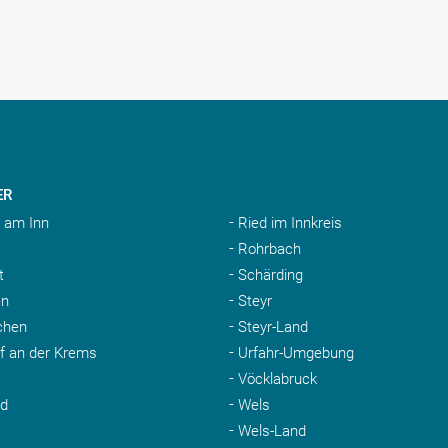
ER
 am Inn
Ried im Innkreis
Rohrbach
t
Schärding
n
Steyr
chen
Steyr-Land
rf an der Krems
Urfahr-Umgebung
Vöcklabruck
nd
Wels
Wels-Land