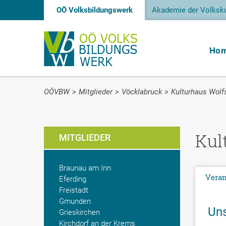
OÖ Volksbildungswerk
Akademie der Volksku
Ho
OÖVBW
>
Mitglieder
>
Vöcklabruck
>
Kulturhaus Wol
Kul
MITGLIEDER
Braunau am Inn
Veran
Eferding
Freistadt
Gmunden
Uns
Grieskirchen
Kirchdorf an der Krems