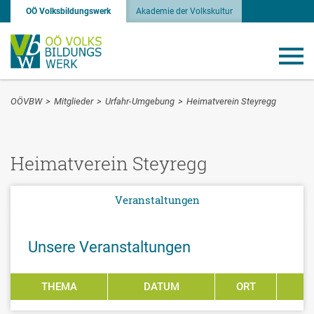
OÖ Volksbildungswerk
Akademie der Volkskultur
OÖVBW
>
Mitglieder
>
Urfahr-Umgebung
>
Heimatverein Steyregg
Heimatverein Steyregg
Veranstaltungen
Unsere Veranstaltungen
THEMA
DATUM
ORT
P