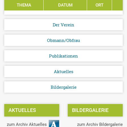
THEMA
DATUM
ORT
P
Der Verein
Obmann/Obfrau
Publikationen
Aktuelles
Bildergalerie
AKTUELLES
BILDERGALERIE
zum Archiv Aktuelles
zum Archiv Bildergalerie