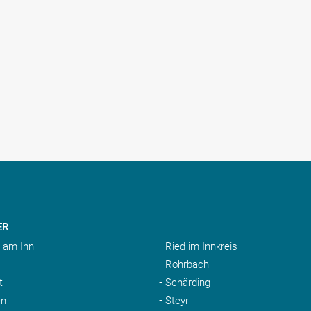
ER
 am Inn
Ried im Innkreis
Rohrbach
t
Schärding
n
Steyr