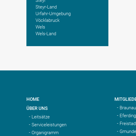
Steyr
Steyr-Land
Urfahr-Umgebung
Vöcklabruck
Wels
Wels-Land
HOME
MITGLIED
Braunau
ÜBER UNS
Eferding
Leitsätze
Freistad
Serviceleistungen
Gmunde
Organigramm