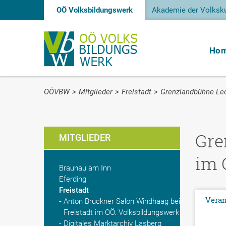
OÖ Volksbildungswerk
Akademie der Volksku
Ho
OÖVBW
>
Mitglieder
>
Freistadt
>
Grenzlandbühne Leo
Gre
MITGLIEDER
im 
Braunau am Inn
Eferding
Freistadt
Veran
Anton Bruckner Salon Windhaag bei
Freistadt im OÖ. Volksbildungswerk
Digitales Marktarchiv Lasberg