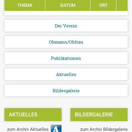
THEMA
DATUM
ORT
P
Der Verein
Obmann/Obfrau
Publikationen
Aktuelles
Bildergalerie
AKTUELLES
BILDERGALERIE
zum Archiv Aktuelles
zum Archiv Bildergalerie