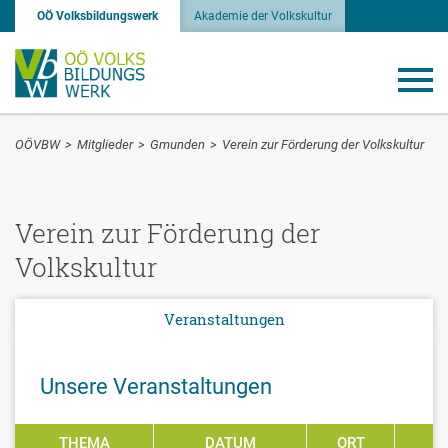
OÖ Volksbildungswerk
Akademie der Volkskultur
OÖVBW
>
Mitglieder
>
Gmunden
>
Verein zur Förderung der Volkskultur
Verein zur Förderung der
Volkskultur
Veranstaltungen
Unsere Veranstaltungen
THEMA
DATUM
ORT
P