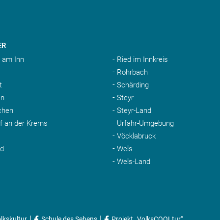
ER
 am Inn
Ried im Innkreis
Rohrbach
t
Schärding
n
Steyr
chen
Steyr-Land
rf an der Krems
Urfahr-Umgebung
Vöcklabruck
nd
Wels
Wels-Land
|
|
lkskultur
Schule des Sehens
Projekt „VolksCOOLtur“