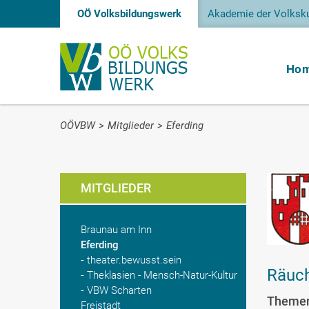
OÖ Volksbildungswerk
Akademie der Volksku
Ho
OÖVBW
>
Mitglieder
>
Eferding
MITGLIEDER
Braunau am Inn
Eferding
theater.bewusst.sein
Räuch
Theklasien - Mensch-Natur-Kultur
VBW Scharten
Themen
Freistadt