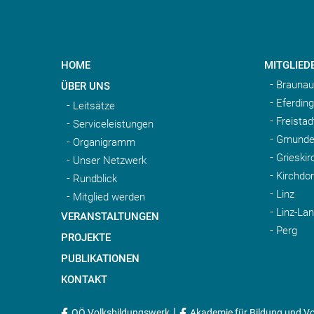
HOME
MITGLIED
Braunau
ÜBER UNS
Eferding
Leitsätze
Freistad
Serviceleistungen
Gmunde
Organigramm
Grieskir
Unser Netzwerk
Kirchdo
Rundblick
Linz
Mitglied werden
Linz-La
VERANSTALTUNGEN
Perg
PROJEKTE
PUBLIKATIONEN
KONTAKT
|
OÖ Volksbildungswerk
Akademie für Bildung und Vo