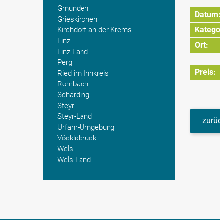
Gmunden
Datum
Grieskirchen
Katego
Kirchdorf an der Krems
Linz
Ort:
Linz-Land
Perg
Preis:
Ried im Innkreis
Rohrbach
Schärding
Steyr
Steyr-Land
zurüc
Urfahr-Umgebung
Vöcklabruck
Wels
Wels-Land