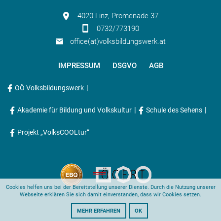
4020 Linz, Promenade 37
0732/773190
office(at)volksbildungswerk.at
IMPRESSUM
DSGVO
AGB
|
OÖ Volksbildungswerk
|
|
Akademie für Bildung und Volkskultur
Schule des Sehens
Projekt „VolksCOOLtur“
Cookies helfen uns bei der Bereitstellung unserer Dienste. Durch die Nutzung unserer
Webseite erklären Sie sich damit einverstanden, dass wir Cookies setzen.
MEHR ERFAHREN
OK