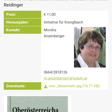
Reidinger
Preis:
€ 11,00
Herausgeber:
Initiative für Krenglbach
Kontakt:
Monika
Anzenberger
0664/2818126
m.anzenberger(at)eduhi.at
Downloads:
ooe._bleamoeln.jpg (16.71 KB)