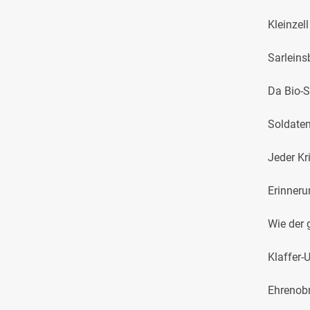
Kleinzel
Sarleins
Da Bio-S
Soldaten
Jeder Kr
Erinneru
Wie der 
Klaffer-
Ehrenob