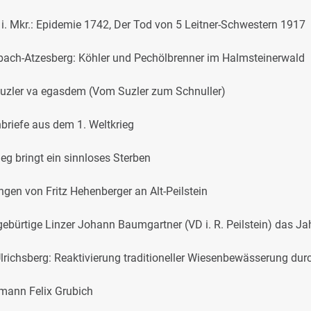
l i. Mkr.: Epidemie 1742, Der Tod von 5 Leitner-Schwestern 1917
bach-Atzesberg: Köhler und Pechölbrenner im Halmsteinerwald
uzler va egasdem (Vom Suzler zum Schnuller)
briefe aus dem 1. Weltkrieg
ieg bringt ein sinnloses Sterben
ngen von Fritz Hehenberger an Alt-Peilstein
gebürtige Linzer Johann Baumgartner (VD i. R. Peilstein) das Ja
Ulrichsberg: Reaktivierung traditioneller Wiesenbewässerung dur
mann Felix Grubich