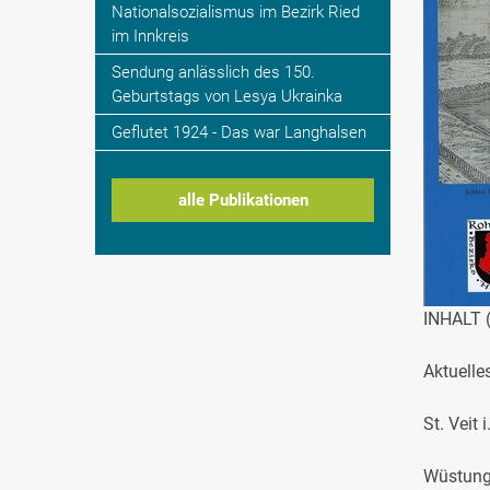
Nationalsozialismus im Bezirk Ried
im Innkreis
Sendung anlässlich des 150.
Geburtstags von Lesya Ukrainka
Geflutet 1924 - Das war Langhalsen
alle Publikationen
INHALT (
Aktuelle
St. Veit
Wüstung