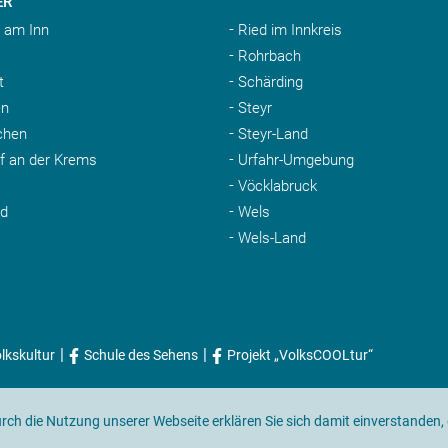
ER
 am Inn
Ried im Innkreis
Rohrbach
t
Schärding
n
Steyr
chen
Steyr-Land
rf an der Krems
Urfahr-Umgebung
Vöcklabruck
nd
Wels
Wels-Land
|
|
lkskultur
Schule des Sehens
Projekt „VolksCOOLtur“
Durch die Nutzung unserer Webseite erklären Sie sich damit einverstanden,