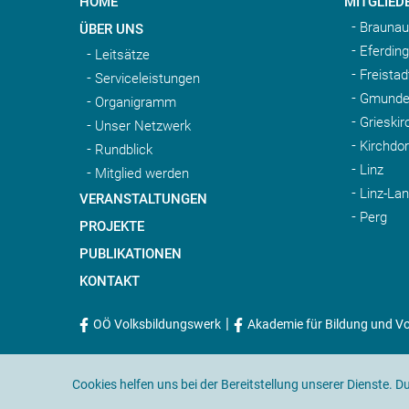
HOME
MITGLIED
Braunau
ÜBER UNS
Eferding
Leitsätze
Freistad
Serviceleistungen
Gmunde
Organigramm
Grieskir
Unser Netzwerk
Kirchdo
Rundblick
Linz
Mitglied werden
Linz-La
VERANSTALTUNGEN
Perg
PROJEKTE
PUBLIKATIONEN
KONTAKT
|
OÖ Volksbildungswerk
Akademie für Bildung und Vo
Cookies helfen uns bei der Bereitstellung unserer Dienste. 