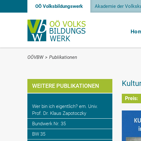
OÖ Volksbildungswerk
Akademie der Volksku
Ho
OÖVBW
>
Publikationen
Kultu
WEITERE PUBLIKATIONEN
Preis:
Wer bin ich eigentlich? em. Univ.
Prof. Dr. Klaus Zapotoczky
Bundwerk Nr. 35
BW 35