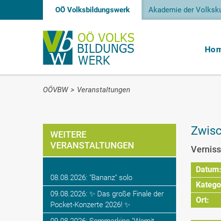
OÖ Volksbildungswerk
Akademie der Volksku
Ho
OÖVBW
>
Veranstaltungen
Zwisc
WEITERE
VERANSTALTUNGEN
Verniss
Datum
08.08.2026: "Bananz" solo
Katego
09.08.2026: ✨ Das große Finale der
Ort:
Pocket-Konzerte 2026! ✨