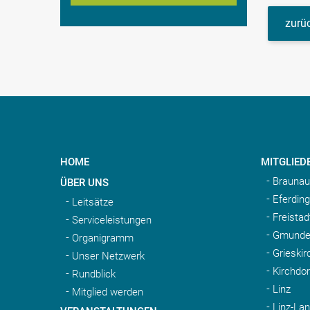
zurüc
HOME
MITGLIED
Braunau
ÜBER UNS
Eferding
Leitsätze
Freistad
Serviceleistungen
Gmunde
Organigramm
Grieskir
Unser Netzwerk
Kirchdo
Rundblick
Linz
Mitglied werden
Linz-La