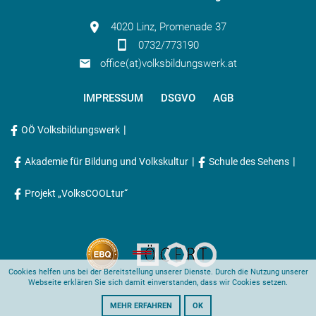
4020 Linz, Promenade 37
0732/773190
office(at)volksbildungswerk.at
IMPRESSUM
DSGVO
AGB
|
OÖ Volksbildungswerk
|
|
Akademie für Bildung und Volkskultur
Schule des Sehens
Projekt „VolksCOOLtur“
Cookies helfen uns bei der Bereitstellung unserer Dienste. Durch die Nutzung unserer
Webseite erklären Sie sich damit einverstanden, dass wir Cookies setzen.
MEHR ERFAHREN
OK