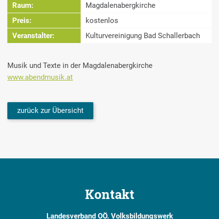
Raum:
Magdalenabergkirche
Preis:
kostenlos
Veranstalter:
Kulturvereinigung Bad Schallerbach
Musik und Texte in der Magdalenabergkirche
www.abendmusik.at
zurück zur Übersicht
Kontakt
Landesverband OÖ. Volksbildungswerk