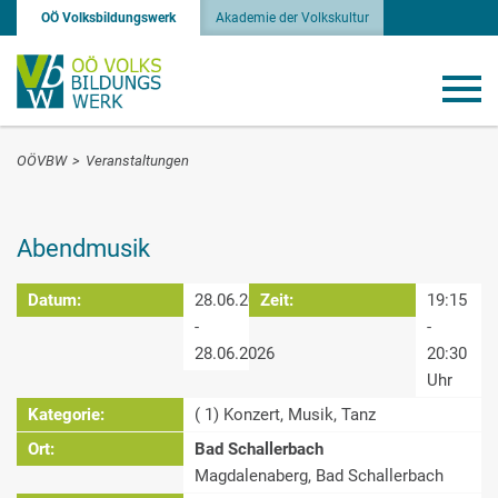
OÖ Volksbildungswerk
Akademie der Volkskultur
OÖVBW
>
Veranstaltungen
Abendmusik
Datum:
28.06.2026
Zeit:
19:15
-
-
28.06.2026
20:30
Uhr
Kategorie:
( 1) Konzert, Musik, Tanz
Ort:
Bad Schallerbach
Magdalenaberg, Bad Schallerbach