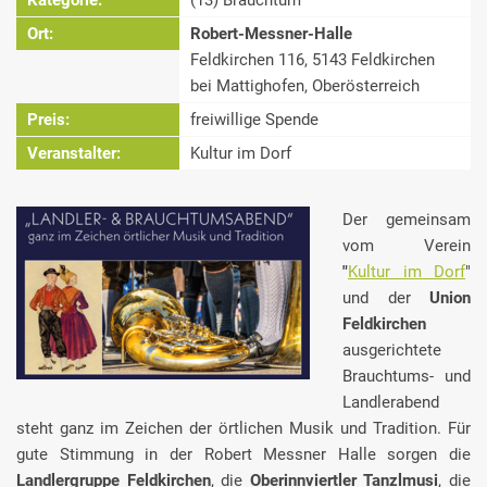
Kategorie:
(13) Brauchtum
Ort:
Robert-Messner-Halle
Feldkirchen 116, 5143 Feldkirchen
bei Mattighofen, Oberösterreich
Preis:
freiwillige Spende
Veranstalter:
Kultur im Dorf
Der gemeinsam
vom Verein
"
Kultur im Dorf
"
und der
Union
Feldkirchen
ausgerichtete
Brauchtums- und
Landlerabend
steht ganz im Zeichen der örtlichen Musik und Tradition. Für
gute Stimmung in der Robert Messner Halle sorgen die
Landlergruppe Feldkirchen
, die
Oberinnviertler Tanzlmusi
, die