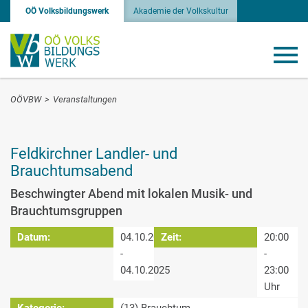
OÖ Volksbildungswerk
Akademie der Volkskultur
OÖVBW
>
Veranstaltungen
Feldkirchner Landler- und
Brauchtumsabend
Beschwingter Abend mit lokalen Musik- und
Brauchtumsgruppen
Datum:
04.10.2025
Zeit:
20:00
-
-
04.10.2025
23:00
Uhr