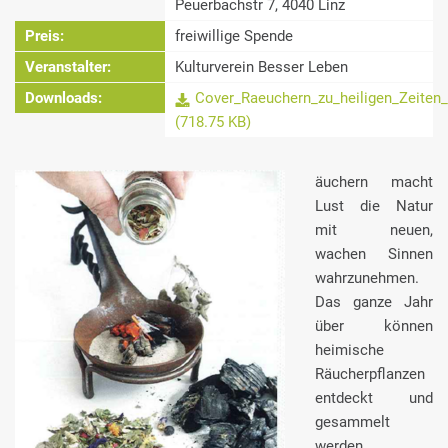
Peuerbachstr 7, 4040 Linz
Preis:
freiwillige Spende
Veranstalter:
Kulturverein Besser Leben
Downloads:
Cover_Raeuchern_zu_heiligen_Zeiten_
(718.75 KB)
äuchern macht
Lust die Natur
mit neuen,
wachen Sinnen
wahrzunehmen.
Das ganze Jahr
über können
heimische
Räucherpflanzen
entdeckt und
gesammelt
werden.