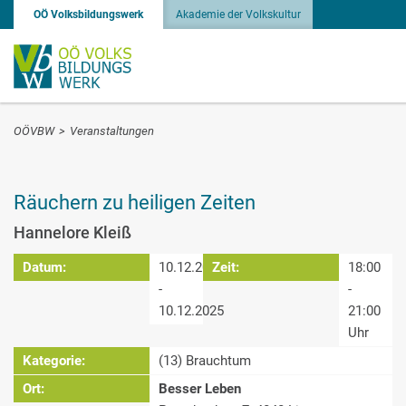
OÖ Volksbildungswerk
Akademie der Volkskultur
OÖVBW
>
Veranstaltungen
Räuchern zu heiligen Zeiten
Hannelore Kleiß
Datum:
10.12.2025
Zeit:
18:00
-
-
10.12.2025
21:00
Uhr
Kategorie:
(13) Brauchtum
Ort:
Besser Leben