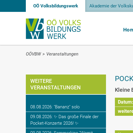
OÖ Volksbildungswerk
Akademie der Volksku
Ho
OÖVBW
>
Veranstaltungen
POCK
WEITERE
VERANSTALTUNGEN
Kleine 
Datum
08.08.2026: "Bananz" solo
weiter
09.08.2026: ✨ Das große Finale der
Pocket-Konzerte 2026! ✨