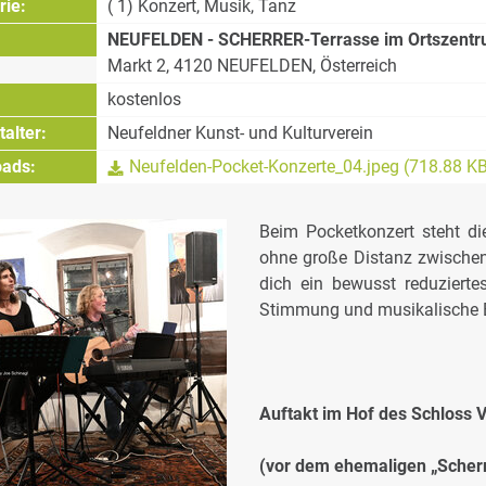
rie:
( 1) Konzert, Musik, Tanz
NEUFELDEN - SCHERRER-Terrasse im Ortszent
Markt 2, 4120 NEUFELDEN, Österreich
kostenlos
alter:
Neufeldner Kunst- und Kulturverein
ads:
Neufelden-Pocket-Konzerte_04.jpeg (718.88 K
Beim Pocketkonzert steht di
ohne große Distanz zwischen
dich ein bewusst reduziert
Stimmung und musikalische 
Auftakt im Hof des Schloss 
(vor dem ehemaligen „Scherr