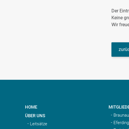
Der Eint
Keine gr
Wir fre
zurüc
HOME
MITGLIED
Braunau
ÜBER UNS
Eferding
Leitsätze