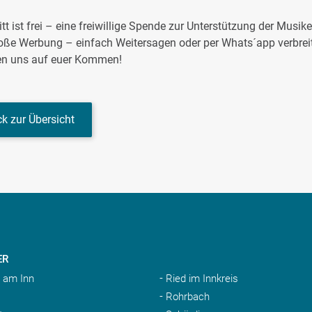
ritt ist frei – eine freiwillige Spende zur Unterstützung der Musi
oße Werbung – einfach Weitersagen oder per Whats´app verbrei
uen uns auf euer Kommen!
k zur Übersicht
ER
 am Inn
Ried im Innkreis
Rohrbach