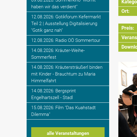
09.08.2026: Sommerkino "Womit
Katego
haben wir das verdient"
Ort:
12.08.2026: Gotikforum Kefermarkt
Teil 2 | Ausstellung Digitalisierung
Preis:
"Gotik ganz nah"
Veranst
12.08.2026: Radio OÖ Sommertour
Downlo
14.08.2026: Kräuter-Weihe-
Sommerfest
14.08.2026: Kräutersträußerl binden
mit Kinder - Brauchtum zu Maria
Himmelfahrt
14.08.2026: Bergsprint
Engelhartszell - Stadl
15.08.2026: Film "Das Kuahstadt
Dilemma"
alle Veranstaltungen