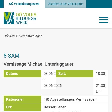
OÖ Volksbildungswerk
Akademie der Volkskultur
OÖVBW
>
Veranstaltungen
8 SAM
Vernissage Michael Unterluggauer
Datum:
03.06.2026
Zeit:
18:30
-
-
03.06.2026
21:30
Uhr
Kategorie:
( 8) Ausstellungen, Vernissagen
Ort:
Besser Leben