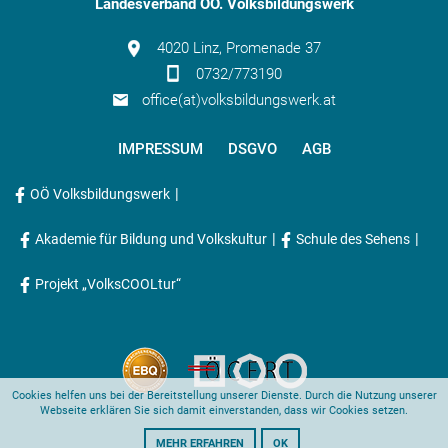
Landesverband OÖ. Volksbildungswerk
4020 Linz, Promenade 37
0732/773190
office(at)volksbildungswerk.at
IMPRESSUM
DSGVO
AGB
|
OÖ Volksbildungswerk
|
|
Akademie für Bildung und Volkskultur
Schule des Sehens
Projekt „VolksCOOLtur“
Cookies helfen uns bei der Bereitstellung unserer Dienste. Durch die Nutzung unserer
Webseite erklären Sie sich damit einverstanden, dass wir Cookies setzen.
MEHR ERFAHREN
OK