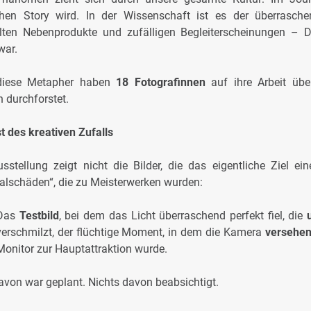
ichen Story wird. In der Wissenschaft ist es der überrasc
lten Nebenprodukte und zufälligen Begleiterscheinungen – D
war.
diese Metapher haben
18 Fotografinnen
auf ihre Arbeit übe
 durchforstet.
t des kreativen Zufalls
sstellung zeigt nicht die Bilder, die das eigentliche Ziel ei
ralschäden“, die zu Meisterwerken wurden:
Das
Testbild
, bei dem das Licht überraschend perfekt fiel, die
verschmilzt, der flüchtige Moment, in dem die Kamera
versehen
Monitor zur Hauptattraktion wurde.
avon war geplant. Nichts davon beabsichtigt.