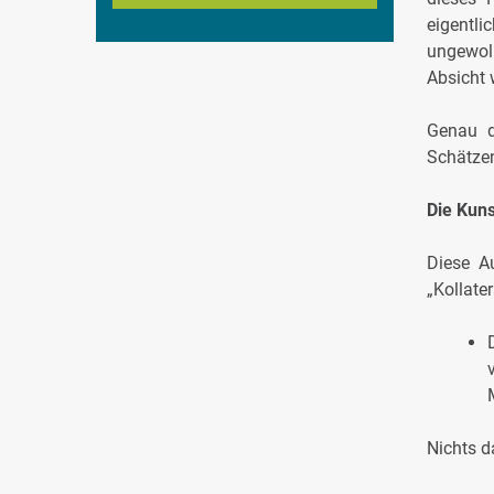
eigentl
ungewol
Absicht 
Genau 
Schätzen
Die Kuns
Diese Au
„Kollate
Nichts d