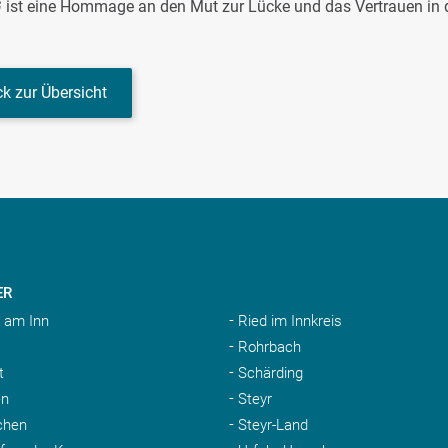
G
ist eine Hommage an den Mut zur Lücke und das Vertrauen in 
k zur Übersicht
ER
 am Inn
Ried im Innkreis
Rohrbach
t
Schärding
n
Steyr
chen
Steyr-Land