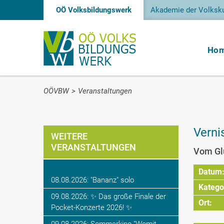
OÖ Volksbildungswerk
Akademie der Volksku
Ho
OÖVBW
>
Veranstaltungen
Verni
WEITERE
VERANSTALTUNGEN
Vom Gl
Datum
08.08.2026: "Bananz" solo
Katego
09.08.2026: ✨ Das große Finale der
Ort:
Pocket-Konzerte 2026! ✨