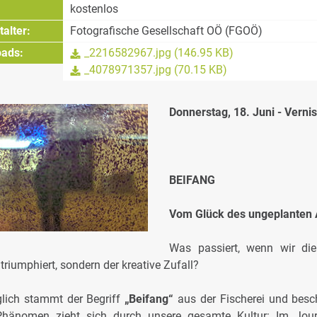
kostenlos
alter:
Fotografische Gesellschaft OÖ (FGOÖ)
ads:
_2216582967.jpg (146.95 KB)
_4078971357.jpg (70.15 KB)
Donnerstag, 18. Juni - Verni
BEIFANG
Vom Glück des ungeplanten 
Was passiert, wenn wir die
triumphiert, sondern der kreative Zufall?
glich stammt der Begriff
„Beifang“
aus der Fischerei und besc
Phänomen zieht sich durch unsere gesamte Kultur: Im Journ