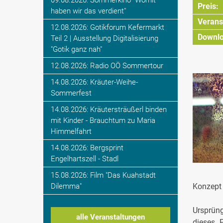
09.08.2026: Sommerkino "Womit
Preis:
haben wir das verdient"
Veranst
12.08.2026: Gotikforum Kefermarkt
Downlo
Teil 2 | Ausstellung Digitalisierung
"Gotik ganz nah"
12.08.2026: Radio OÖ Sommertour
14.08.2026: Kräuter-Weihe-
Sommerfest
14.08.2026: Kräutersträußerl binden
mit Kinder - Brauchtum zu Maria
Himmelfahrt
14.08.2026: Bergsprint
Engelhartszell - Stadl
15.08.2026: Film "Das Kuahstadt
Dilemma"
Konzept 
Ursprün
alle Veranstaltungen
dieses 